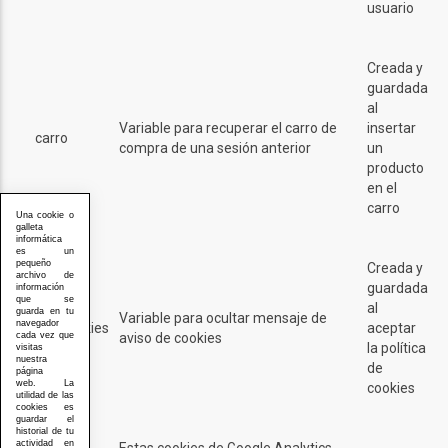
usuario
Creada y
guardada
al
Variable para recuperar el carro de
insertar
carro
compra de una sesión anterior
un
producto
en el
carro
Una cookie o
galleta
informática
es un
pequeño
Creada y
archivo de
guardada
información
que se
al
guarda en tu
Variable para ocultar mensaje de
navegador
ley_cookies
aceptar
aviso de cookies
cada vez que
la política
visitas
nuestra
de
página
web. La
cookies
utilidad de las
cookies es
guardar el
historial de tu
actividad en
Estas cookies de Google Analytics