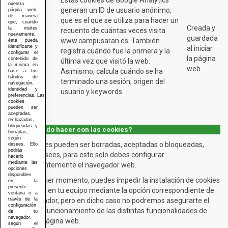
nuestra
generan un ID de usuario anónimo,
página web,
de manera
que es el que se utiliza para hacer un
que, cuando
_utma
Creada y
la visites
recuento de cuántas veces visita
_utmb
nuevamente,
guardada
www.campusaran.es. También
ésta pueda
_utmc
identificarte y
al iniciar
registra cuándo fue la primera y la
configurar el
_utmv
la página
contenido de
última vez que visitó la web.
_utmz
la misma en
web
Asimismo, calcula cuándo se ha
base a tus
hábitos de
terminado una sesión, origen del
navegación,
identidad y
usuario y keywords.
preferencias. Las
cookies
pueden ser
aceptadas,
rechazadas,
bloqueadas y
¿Qué puedo hacer con las cookies?
borradas,
según
Las cookies pueden ser borradas, aceptadas o bloqueadas,
desees. Ello
podrás
según desees, para esto solo debes configurar
hacerlo
mediante las
convenientemente el navegador web.
opciones
disponibles
En cualquier momento, puedes impedir la instalación de cookies
en la
presente
(bloqueo) en tu equipo mediante la opción correspondiente de
ventana o a
tu navegador, pero en dicho caso no podremos asegurarte el
través de la
configuración
correcto funcionamiento de las distintas funcionalidades de
de tu
navegador,
nuestra página web.
según el